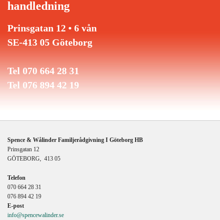
handledning
Prinsgatan 12 • 6 vån
SE-413 05 Göteborg
Tel 070 664 28 31
Tel 076 894 42 19
Spence & Wålinder Familjerådgivning I Göteborg HB
Prinsgatan 12
GÖTEBORG, 413 05
Telefon
070 664 28 31
076 894 42 19
E-post
info@spencewalinder.se