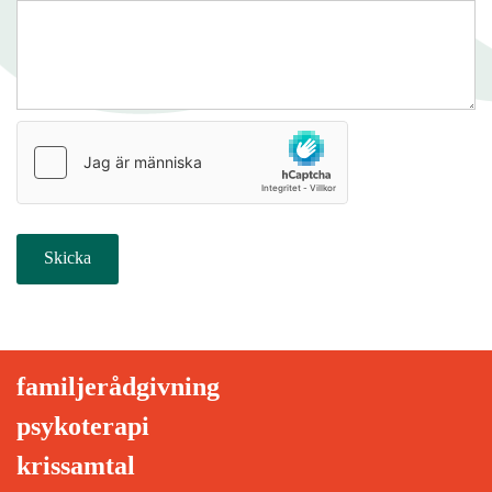
familjerådgivning
psykoterapi
krissamtal